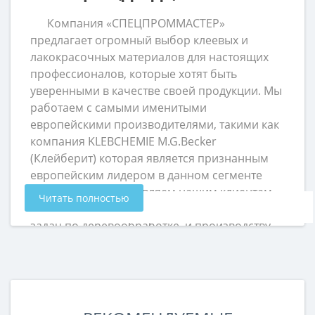
Компания «СПЕЦПРОММАСТЕР»
предлагает огромный выбор клеевых и
лакокрасочных материалов для настоящих
профессионалов, которые хотят быть
уверенными в качестве своей продукции. Мы
работаем с самыми именитыми
европейскими производителями, такими как
компания KLEBCHEMIE M.G.Becker
(Клейберит) которая является признанным
европейским лидером в данном сегменте
рынка. Мы предоставляем нашим клиентам
Читать полностью
клеевые материалы для выполнения любых
задач по деревообработке и производству
мебели. Для наших клиентов мы всегда
стараемся предоставить наиболее
оптимальную взаимовыгодную цену.
Покупая клей оптом или в розницу на