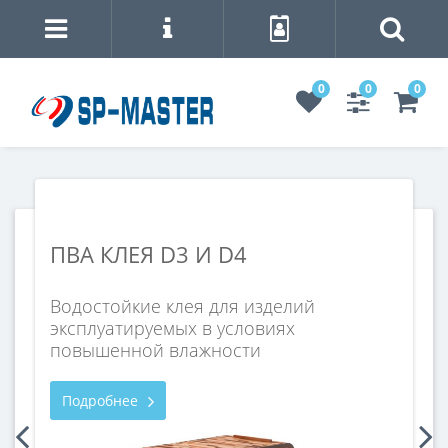
0
0
0
ПВА КЛЕЯ D3 И D4
Г
Р
Водостойкие клея для изделий
эксплуатируемых в условиях
Со
повышенной влажности
ре
Подробнее