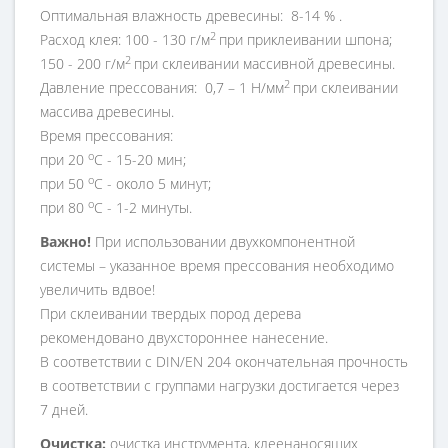
Оптимальная влажность древесины: 8-14 % .
2
Расход клея: 100 - 130 г/м
при приклеивании шпона;
2
150 - 200 г/м
при склеивании массивной древесины.
2
Давление прессования: 0,7 – 1 Н/мм
при склеивании
массива древесины.
Время прессования:
о
при 20
С - 15-20 мин;
о
при 50
С - около 5 минут;
о
при 80
С - 1-2 минуты.
Важно!
При использовании двухкомпонентной
системы – указанное время прессования необходимо
увеличить вдвое!
При склеивании твердых пород дерева
рекомендовано двухстороннее нанесение.
В соответствии с DIN/EN 204 окончательная прочность
в соответствии с группами нагрузки достигается через
7 дней.
Очистка:
очистка инструмента, клеенаносящих