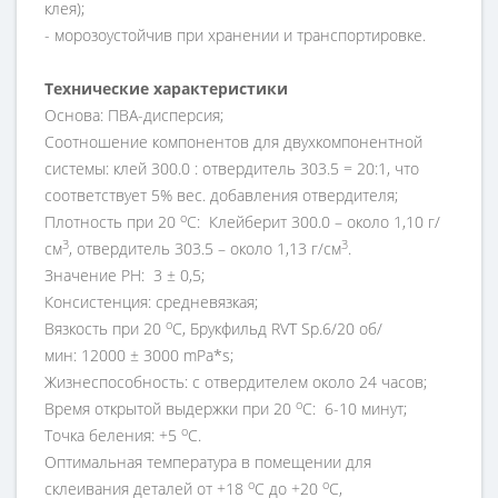
клея);
- морозоустойчив при хранении и транспортировке.
Технические характеристики
Основа: ПВА-дисперсия;
Соотношение компонентов для двухкомпонентной
системы: клей 300.0 : отвердитель 303.5 = 20:1, что
соответствует 5% вес. добавления отвердителя;
о
Плотность при 20
С: Клейберит 300.0 – около 1,10 г/
3
3
см
, отвердитель 303.5 – около 1,13 г/см
.
Значение PH: 3 ± 0,5;
Консистенция: средневязкая;
о
Вязкость при 20
С, Брукфильд RVT Sp.6/20 об/
мин: 12000 ± 3000 mPa*s;
Жизнеспособность: с отвердителем около 24 часов;
о
Время открытой выдержки при 20
С: 6-10 минут;
о
Точка беления: +5
С.
Оптимальная температура в помещении для
о
о
склеивания деталей от +18
С до +20
С,