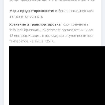
Меры предосторожности:
избегать попадания клея
в глаза и полость рта.
Хранение и транспортировка:
срок хранения в
закрытой оригинальной упаковке составляет минимум
12 месяцев. Хранить в прохладном и сухом месте при
о
температуре не выше +25
С.