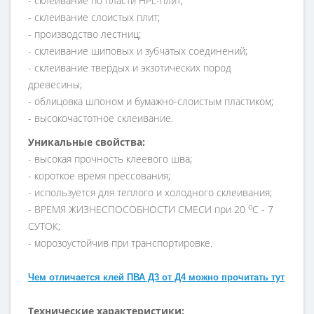
- склеивание по пласти HPL-плит;
- склеивание слоистых плит;
- производство лестниц;
- склеивание шиповых и зубчатых соединений;
- склеивание твердых и экзотических пород
древесины;
- облицовка шпоном и бумажно-слоистым пластиком;
- высокочастотное склеивание.
Уникальные свойства:
- высокая прочность клеевого шва;
- короткое время прессования;
- используется для теплого и холодного склеивания;
о
- ВРЕМЯ ЖИЗНЕСПОСОБНОСТИ СМЕСИ при 20
С - 7
СУТОК;
- морозоустойчив при транспортировке.
Чем отличается клей ПВА Д3 от Д4 можно прочитать тут
Технические характеристики: