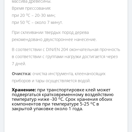
массива древесины.
Время прессования:
о
при 20
С – 20-30 мин;
о
при 50
С – около 7 минут.
При склеивании твердых пород дерева
рекомендовано двухстороннее нанесение.
В соответствии с DIN/EN 204 окончательная прочность
в соответствии с группами нагрузки достигается через
7 дней.
Очистка:
очистка инструмента, клеенаносящих
приборов и тары осуществляется водой.
Хранение:
при транспортировке клей
может
подвергаться кратковременному воздействию
о
температур ниже -30
С. Срок хранения обоих
о
компонентов при температуре 5-25
С в
закрытой упаковке около 1 года.