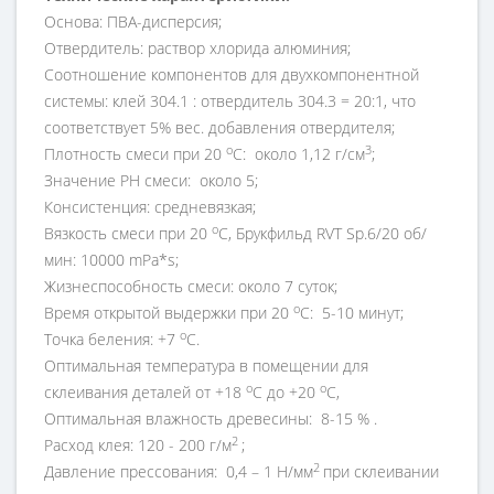
Основа: ПВА-дисперсия;
Отвердитель: раствор хлорида алюминия;
Соотношение компонентов для двухкомпонентной
системы: клей 304.1 : отвердитель 304.3 = 20:1, что
соответствует 5% вес. добавления отвердителя;
о
3
Плотность смеси при 20
С: около 1,12 г/см
;
Значение PH смеси: около 5;
Консистенция: средневязкая;
о
Вязкость смеси при 20
С, Брукфильд RVT Sp.6/20 об/
мин: 10000 mPa*s;
Жизнеспособность смеси: около 7 суток;
о
Время открытой выдержки при 20
С: 5-10 минут;
о
Точка беления: +7
С.
Оптимальная температура в помещении для
о
о
склеивания деталей от +18
С до +20
С,
Оптимальная влажность древесины: 8-15 % .
2
Расход клея: 120 - 200 г/м
;
2
Давление прессования: 0,4 – 1 Н/мм
при склеивании