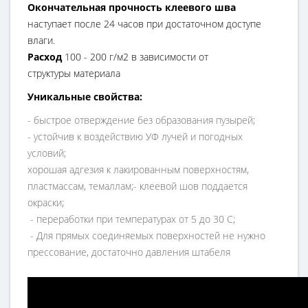
Окончательная прочность клеевого шва
наступает после 24 часов при достаточном доступе
влаги.
Расход
100 - 200 г/м2 в зависимости от
структуры
материала
Уникальные свойства:
- быстрое отверждение без образования пузырей;
- устойчив к воздействию УФ лучей и погодных
условий;
хорошая адгезия к лакированным поверхностям,
пластмассам, темаллам;- клеевой шов поддается
окраски;
- переработки при температурах от 5 до 30 С;
- Для прямых соединяемых поверхностей не
нужно
прессование, достаточно давления
штабеля