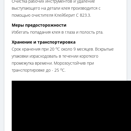
Очистка рабочих инструментов и удаление
выступающего на детали клея производится с
помощью очистителя Клейберит С 823.3.
Меры предосторожности
Избегать попадания клея в глаза и полость рта.
Хранение и транспортировка
о
Срок хранения при 20
С около 9 месяцев. Вскрытые
упаковки израсходовать в течении короткого
промежутка времени. Морозоустойчив при
о
транспортировке до - 25
С.