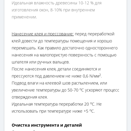
Идеальная влажность древесины 10-12 % для
изготовления окон, 8-10% при внутреннем
применении.
Нанесение клея и прессование:
перед переработкой
клей довести до температуры помещения и хорошо
перемешать. Как правило достаточно одностороннего
нанесения
на малопористую поверхность с помощью
шпателя или ручных вальцев.
После нанесения клея, детали соединяются и
2
прессуются под давлением не ниже 0,6 N/мм
.
Подвод влаги на клеевой шов распылением, или
о
увеличение температуры до 50-70
С ускоряют процесс
отверждения клея.
о
Идеальная тeмпература пeреработки 20
С. Не
о
использовать при температуре ниже +5
С.
Очистка инструмента и деталей